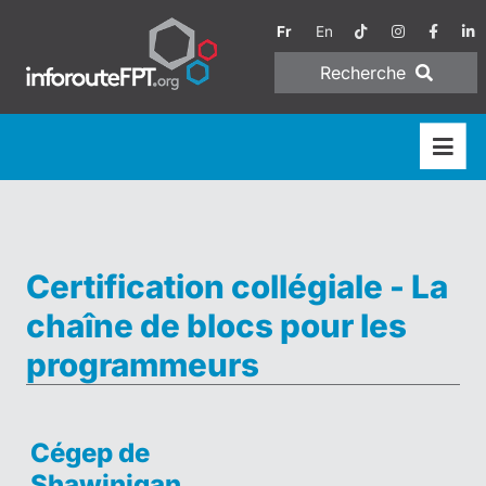
Fr
En
Recherche
Certification collégiale - La
chaîne de blocs pour les
programmeurs
Cégep de
Shawinigan