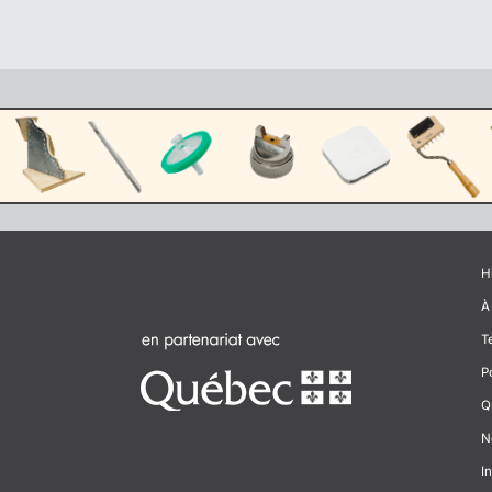
H
À
T
P
Q
N
In