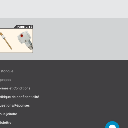
istorique
 propos
ermes et Conditions
olitique de confidentialité
uestions/Réponses
ous joindre
folettre