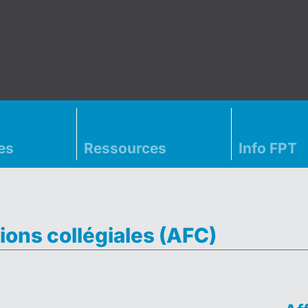
es
Ressources
Info FPT
ions collégiales (AFC)