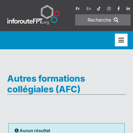
Fr
En
Recherche
Autres formations
collégiales (AFC)
Aucun résultat