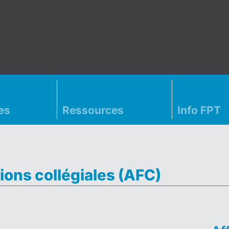
es
Ressources
Info FPT
ions collégiales (AFC)