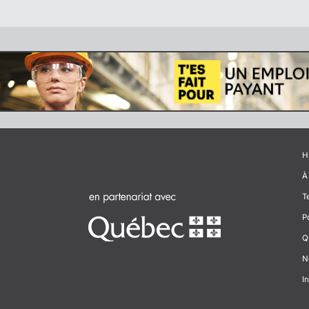
H
À
T
P
Q
N
In