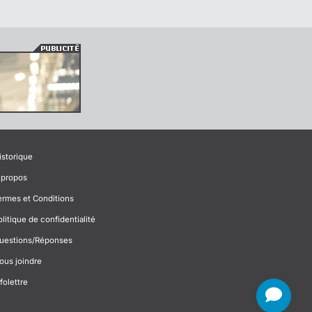
istorique
 propos
ermes et Conditions
olitique de confidentialité
uestions/Réponses
ous joindre
folettre