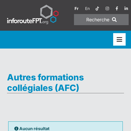
Fr
En
Recherche
Autres formations
collégiales (AFC)
Aucun résultat