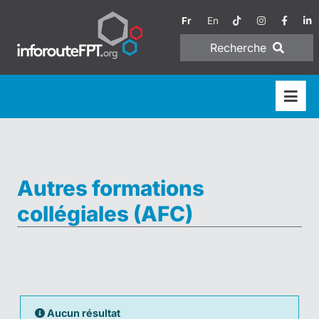
Fr
En
Recherche
Autres formations
collégiales (AFC)
Aucun résultat