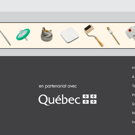
H
À
T
P
Q
N
In