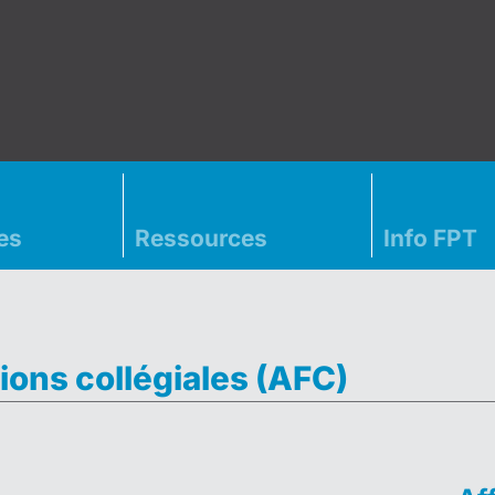
es
Ressources
Info FPT
ions collégiales (AFC)