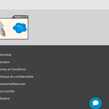
istorique
 propos
ermes et Conditions
olitique de confidentialité
uestions/Réponses
ous joindre
folettre