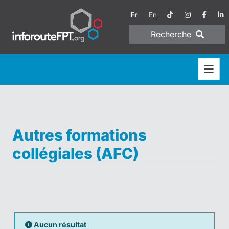
Fr
En
Recherche
Autres formations
collégiales (AFC)
Aucun résultat