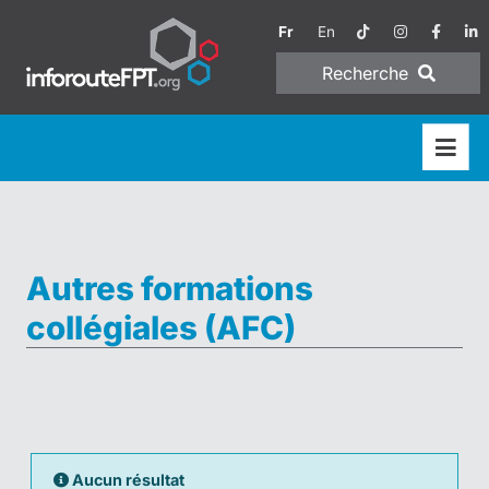
Fr
En
Recherche
Autres formations
collégiales (AFC)
Aucun résultat