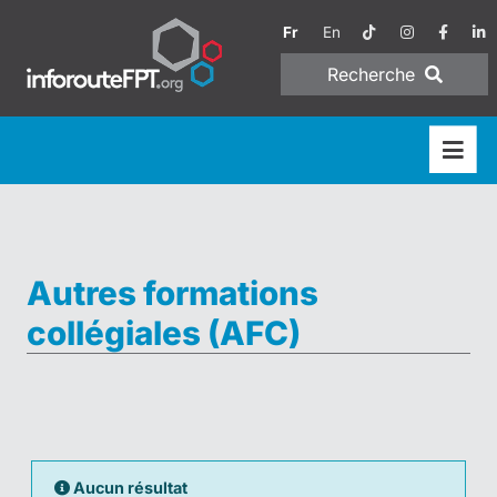
Fr
En
Recherche
Autres formations
collégiales (AFC)
Aucun résultat