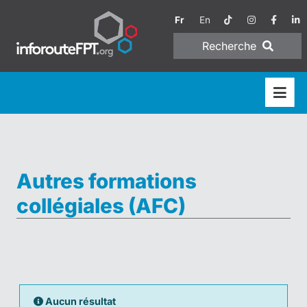
Fr
En
Recherche
Autres formations
collégiales (AFC)
Aucun résultat