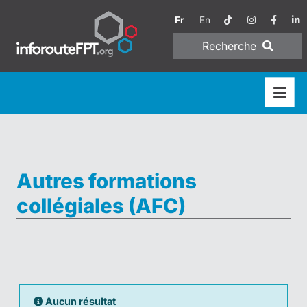
Fr
En
Recherche
Autres formations
collégiales (AFC)
Aucun résultat