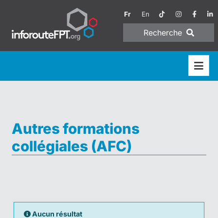
Fr
En
Recherche
Autres formations
collégiales (AFC)
Aucun résultat