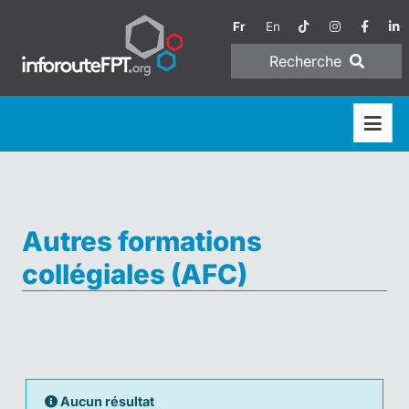
Fr
En
Recherche
Autres formations
collégiales (AFC)
Aucun résultat