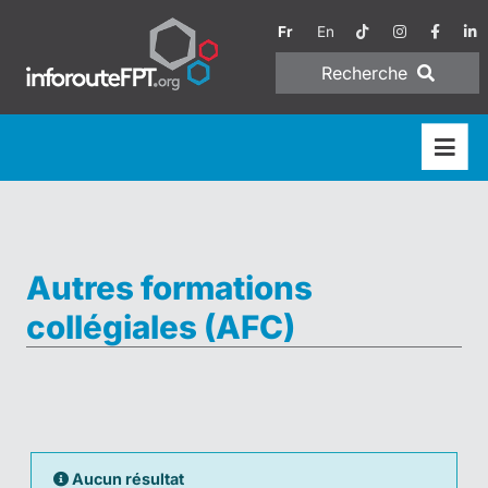
Fr
En
Recherche
Autres formations
collégiales (AFC)
Aucun résultat