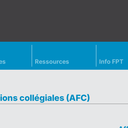
es
Ressources
Info FPT
ions collégiales (AFC)