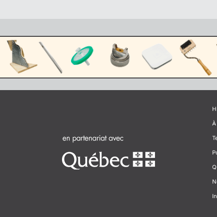
H
À
T
P
Q
N
In