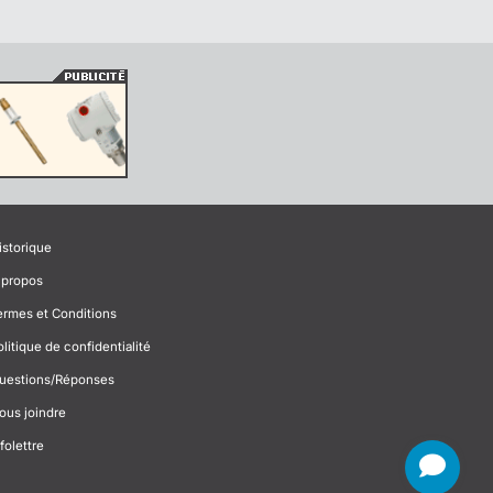
istorique
 propos
ermes et Conditions
olitique de confidentialité
uestions/Réponses
ous joindre
folettre