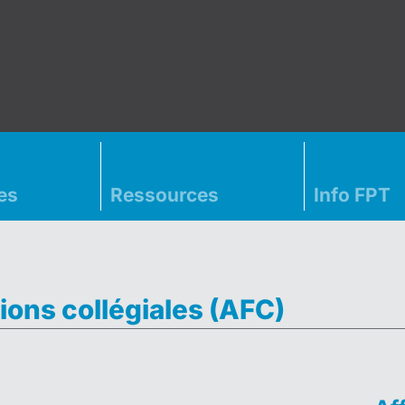
es
Ressources
Info FPT
ions collégiales (AFC)