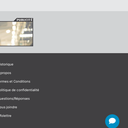
istorique
 propos
ermes et Conditions
olitique de confidentialité
uestions/Réponses
ous joindre
folettre