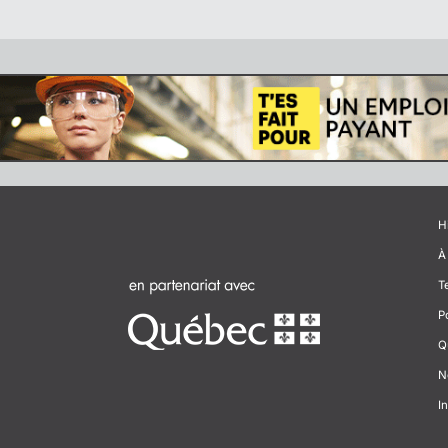
H
À
T
P
Q
N
In