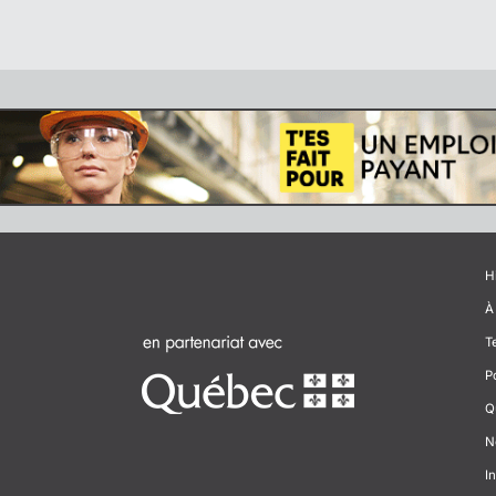
H
À
T
P
Q
N
In