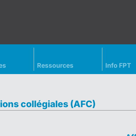
es
Ressources
Info FPT
ions collégiales (AFC)