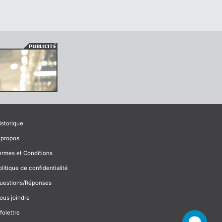
istorique
 propos
ermes et Conditions
olitique de confidentialité
uestions/Réponses
ous joindre
folettre