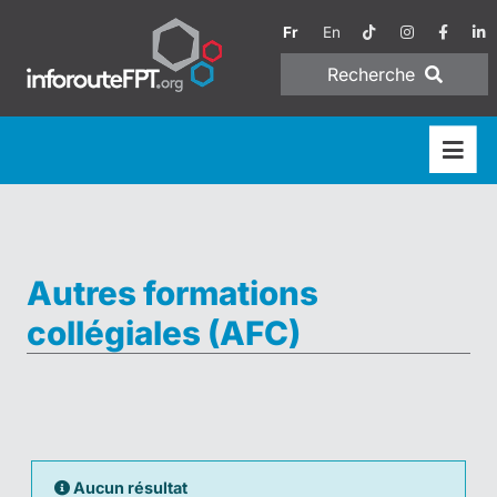
Fr
En
Recherche
Autres formations
collégiales (AFC)
Aucun résultat