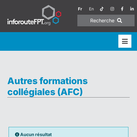
Fr
En
Recherche
Autres formations
collégiales (AFC)
Aucun résultat