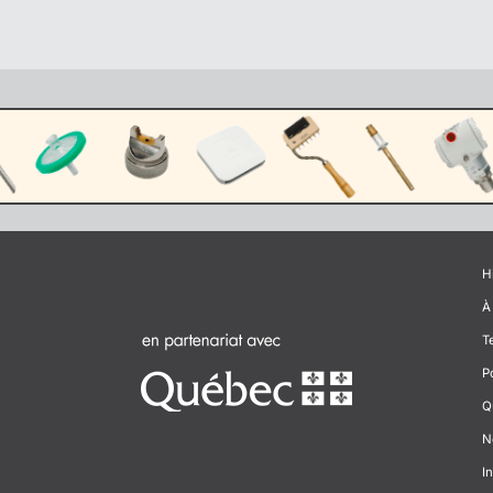
H
À
T
P
Q
N
In