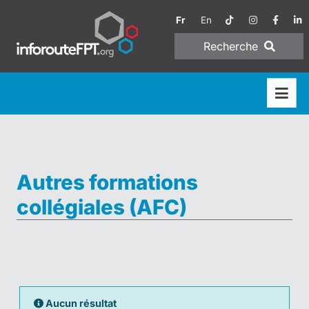
Fr
En
Recherche
Autres formations
collégiales (AFC)
Aucun résultat