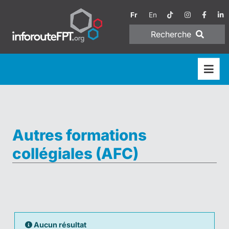
Fr
En
Recherche
Autres formations
collégiales (AFC)
Aucun résultat