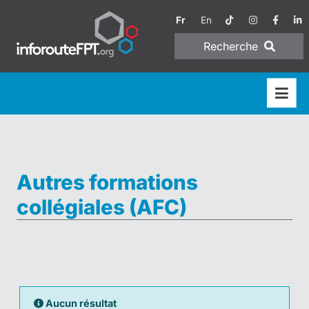
Fr
En
Recherche
Autres formations
collégiales (AFC)
Aucun résultat