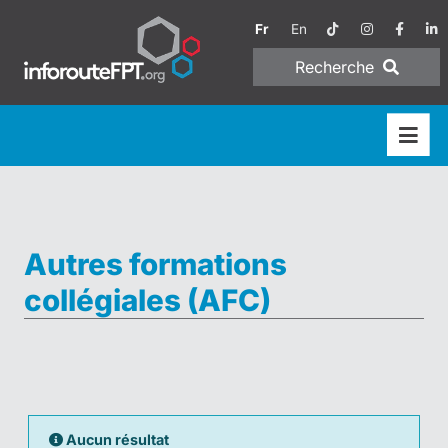
Fr
En
Recherche
Autres formations
collégiales (AFC)
Aucun résultat