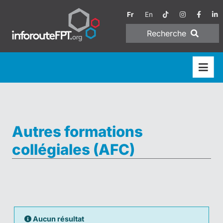
Fr
En
Recherche
Autres formations
collégiales (AFC)
Aucun résultat