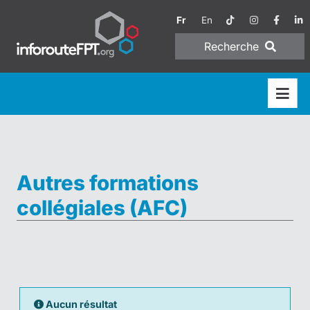
Fr
En
Recherche
Autres formations
collégiales (AFC)
Aucun résultat