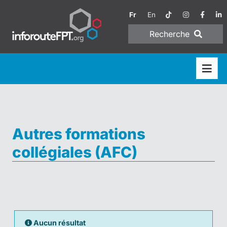
Fr
En
Recherche
Autres formations
collégiales (AFC)
Aucun résultat