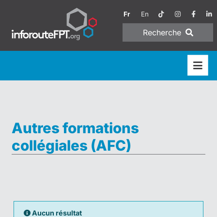
Fr
En
Recherche
Autres formations
collégiales (AFC)
Aucun résultat