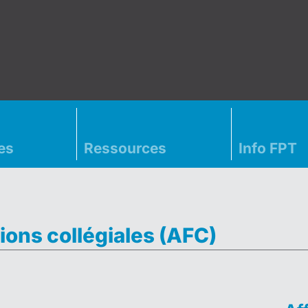
es
Ressources
Info FPT
ions collégiales (AFC)