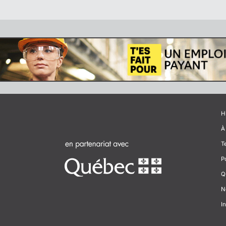
H
À
T
P
Q
N
In