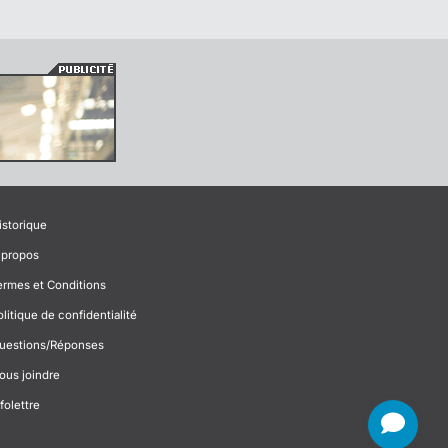
istorique
 propos
ermes et Conditions
olitique de confidentialité
uestions/Réponses
ous joindre
folettre