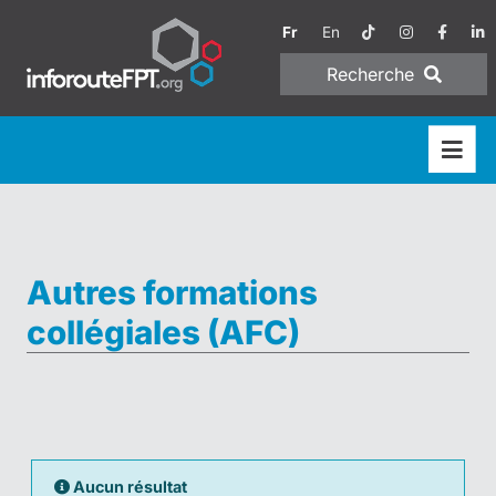
Fr
En
Recherche
Autres formations
collégiales (AFC)
Aucun résultat