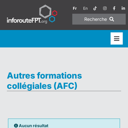
Fr
En
Recherche
Autres formations
collégiales (AFC)
Aucun résultat