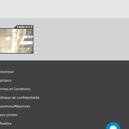
istorique
 propos
ermes et Conditions
olitique de confidentialité
uestions/Réponses
ous joindre
folettre