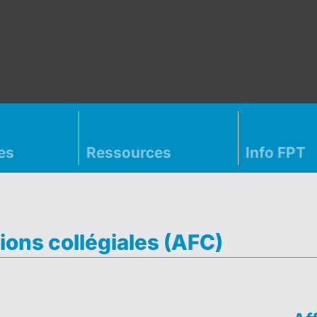
es
Ressources
Info FPT
ions collégiales (AFC)