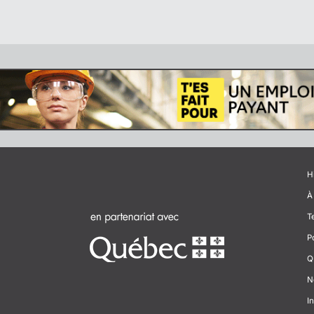
H
À
T
P
Q
N
In