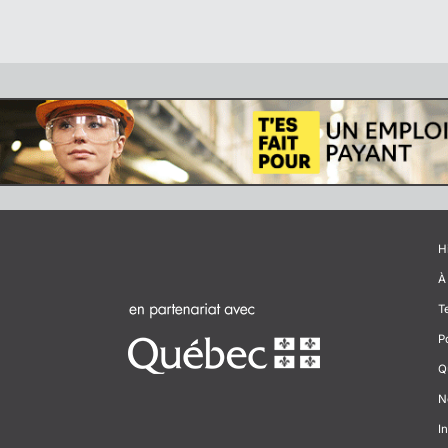
H
À
T
P
Q
N
In