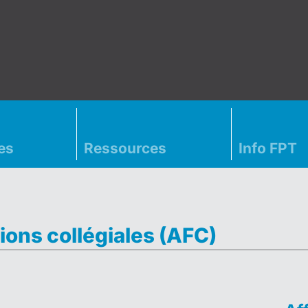
es
Ressources
Info FPT
ions collégiales (AFC)