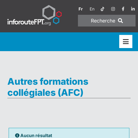
Fr
En
Recherche
Autres formations
collégiales (AFC)
Aucun résultat