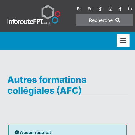
Fr
En
Recherche
Autres formations
collégiales (AFC)
Aucun résultat