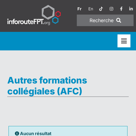
Fr
En
Recherche
Autres formations
collégiales (AFC)
Aucun résultat