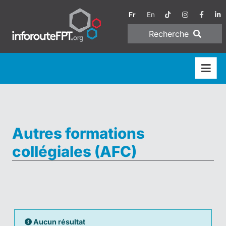
Fr
En
Recherche
Autres formations
collégiales (AFC)
Aucun résultat