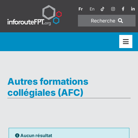
Fr
En
Recherche
Autres formations
collégiales (AFC)
Aucun résultat