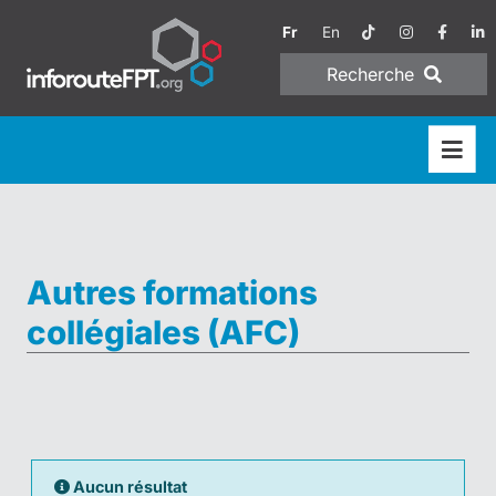
Fr
En
Recherche
Autres formations
collégiales (AFC)
Aucun résultat