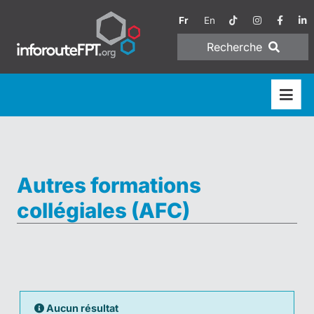
Fr
En
Recherche
Autres formations
collégiales (AFC)
Aucun résultat