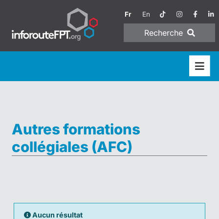
Fr
En
Recherche
Autres formations
collégiales (AFC)
Aucun résultat