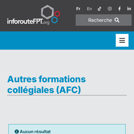
Fr
En
Recherche
Autres formations
collégiales (AFC)
Aucun résultat