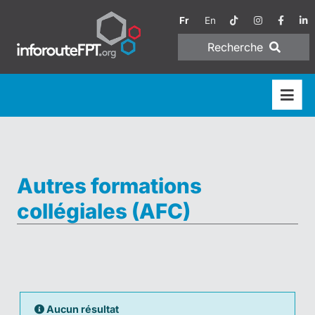
Fr
En
Recherche
Autres formations
collégiales (AFC)
Aucun résultat