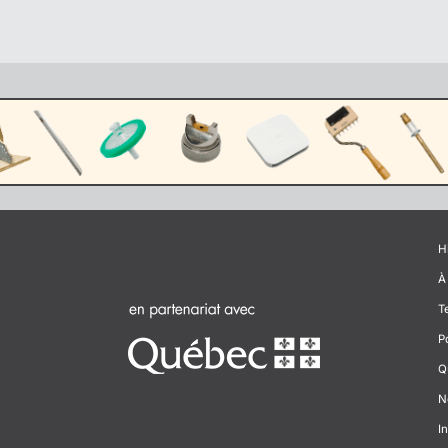
H
À
T
P
Q
N
In