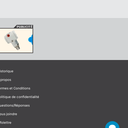
istorique
 propos
ermes et Conditions
olitique de confidentialité
uestions/Réponses
ous joindre
folettre