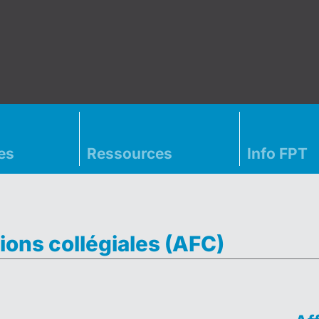
es
Ressources
Info FPT
ions collégiales (AFC)