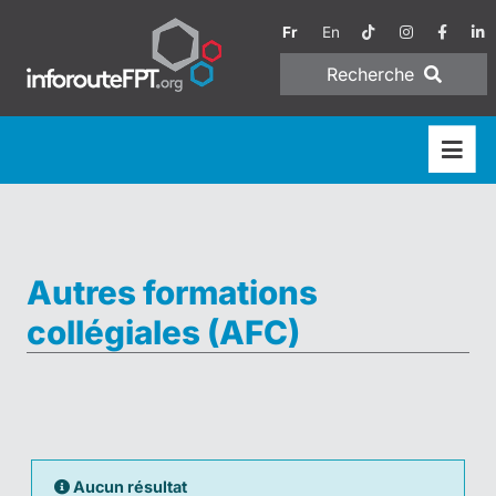
Fr
En
Recherche
Autres formations
collégiales (AFC)
Aucun résultat