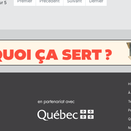
Premier
Précédent
Suivant
Dernier
ur 5
H
À
T
P
Q
N