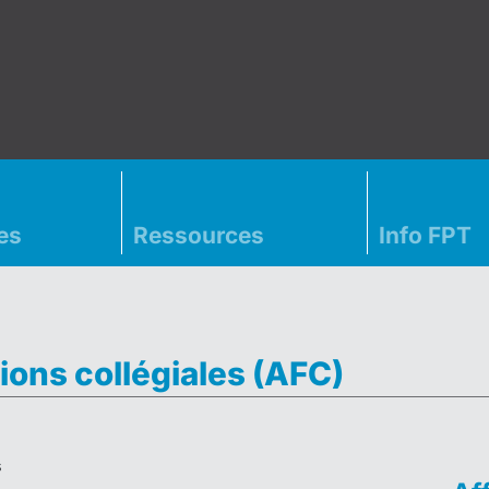
es
Ressources
Info FPT
ions collégiales (AFC)
s