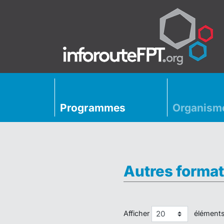
Programmes
Organism
Autres format
Afficher
élément