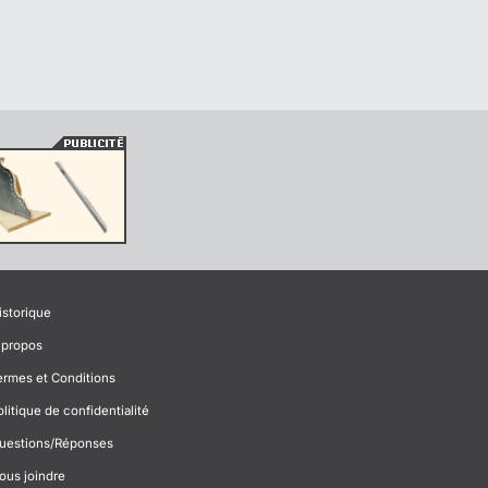
istorique
 propos
ermes et Conditions
olitique de confidentialité
uestions/Réponses
ous joindre