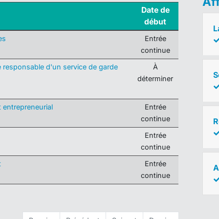
Af
Date de
début
L
es
Entrée
continue
tre responsable d'un service de garde
À
S
déterminer
t entrepreneurial
Entrée
continue
R
Entrée
continue
t
Entrée
A
continue