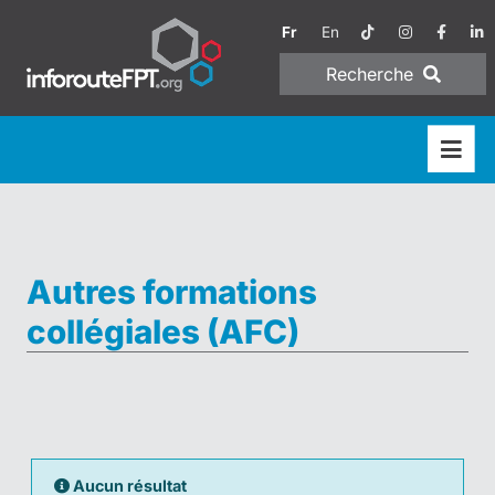
Fr
En
Recherche
Autres formations
collégiales (AFC)
Aucun résultat