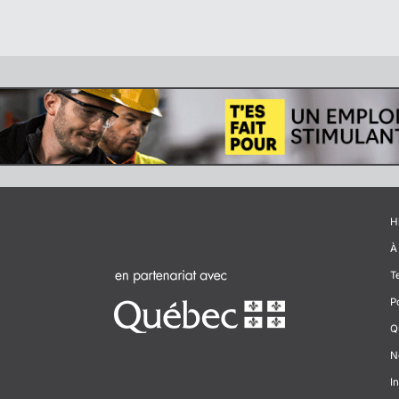
H
À
T
P
Q
N
In