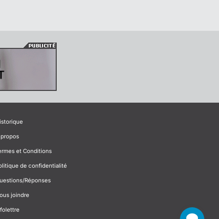
istorique
 propos
ermes et Conditions
olitique de confidentialité
uestions/Réponses
ous joindre
folettre