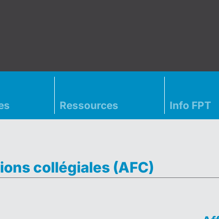
es
Ressources
Info FPT
ions collégiales (AFC)