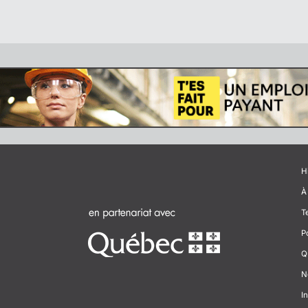
H
À
T
P
Q
N
In