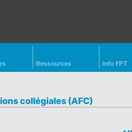
es
Ressources
Info FPT
ions collégiales (AFC)